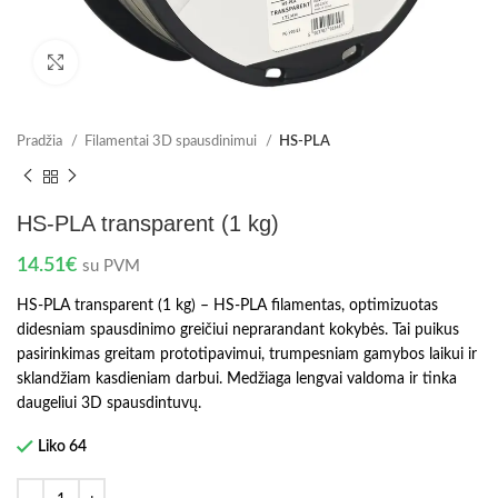
Spustelėkite norėdami padidinti
Pradžia
Filamentai 3D spausdinimui
HS-PLA
HS-PLA transparent (1 kg)
14.51
€
su PVM
HS-PLA transparent (1 kg) – HS-PLA filamentas, optimizuotas
didesniam spausdinimo greičiui neprarandant kokybės. Tai puikus
pasirinkimas greitam prototipavimui, trumpesniam gamybos laikui ir
sklandžiam kasdieniam darbui. Medžiaga lengvai valdoma ir tinka
daugeliui 3D spausdintuvų.
Liko 64