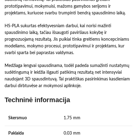
prototipavimui, mokymuisi, mažoms gamybos serijoms ir
projektams, kuriuose svarbu trumpinti bendrą spausdinimo laiką.
HS-PLA sukurtas efektyvesniam darbui, kai norisi mažinti
spausdinimo laiką, tačiau išsaugoti paviršiaus kokybę ir
prognozuojamą rezultatą. Jis puikiai tinka greitiems koncepciniams
modeliams, mokymo procesui, prototipavimui ir projektams, kur
svarbi sparta bei paprastas valdymas.
Medžiaga lengvai spausdinama, todėl padeda sumažinti nustatymų
sudėtingumą ir leidžia išgauti patikimą rezultatą net intensyviai
naudojant 3D spausdintuvą. Tai praktiškas pasirinkimas kasdieniam
darbui dirbtuvėse ar mokymosi aplinkoje.
Techninė informacija
Skersmuo
1.75 mm
Paklaida
0.03 mm