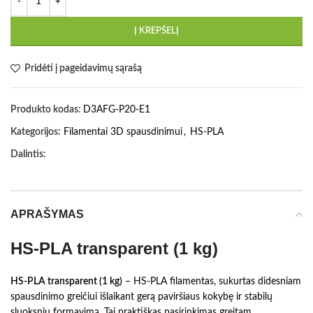
Į KREPŠELĮ
Pridėti į pageidavimų sąrašą
Produkto kodas:
D3AFG-P20-E1
Kategorijos:
Filamentai 3D spausdinimui
,
HS-PLA
Dalintis:
APRAŠYMAS
HS-PLA transparent (1 kg)
HS-PLA transparent (1 kg)
– HS-PLA filamentas, sukurtas didesniam
spausdinimo greičiui išlaikant gerą paviršiaus kokybę ir stabilų
sluoksnių formavimą. Tai praktiškas pasirinkimas greitam