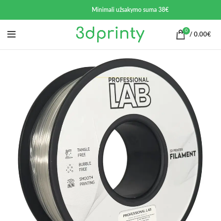
Minimali užsakymo suma 38€
0
/
0.00
€