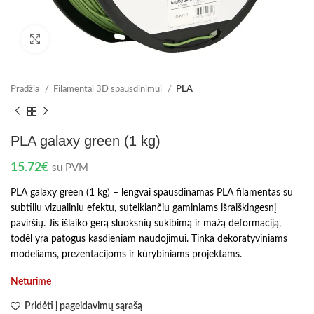
Spustelėkite norėdami padidinti
Pradžia
Filamentai 3D spausdinimui
PLA
PLA galaxy green (1 kg)
15.72
€
su PVM
PLA galaxy green (1 kg) – lengvai spausdinamas PLA filamentas su
subtiliu vizualiniu efektu, suteikiančiu gaminiams išraiškingesnį
paviršių. Jis išlaiko gerą sluoksnių sukibimą ir mažą deformaciją,
todėl yra patogus kasdieniam naudojimui. Tinka dekoratyviniams
modeliams, prezentacijoms ir kūrybiniams projektams.
Neturime
Pridėti į pageidavimų sąrašą