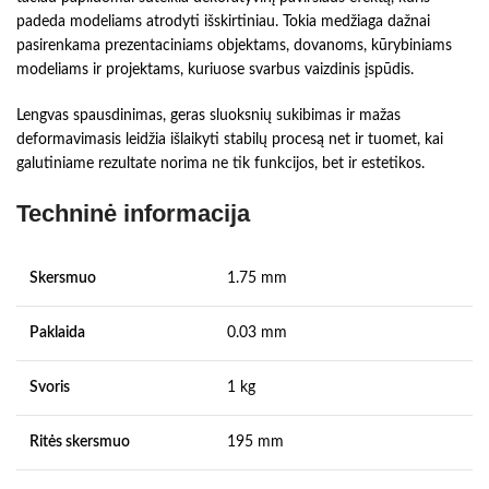
padeda modeliams atrodyti išskirtiniau. Tokia medžiaga dažnai
pasirenkama prezentaciniams objektams, dovanoms, kūrybiniams
modeliams ir projektams, kuriuose svarbus vaizdinis įspūdis.
Lengvas spausdinimas, geras sluoksnių sukibimas ir mažas
deformavimasis leidžia išlaikyti stabilų procesą net ir tuomet, kai
galutiniame rezultate norima ne tik funkcijos, bet ir estetikos.
Techninė informacija
Skersmuo
1.75 mm
Paklaida
0.03 mm
Svoris
1 kg
Ritės skersmuo
195 mm