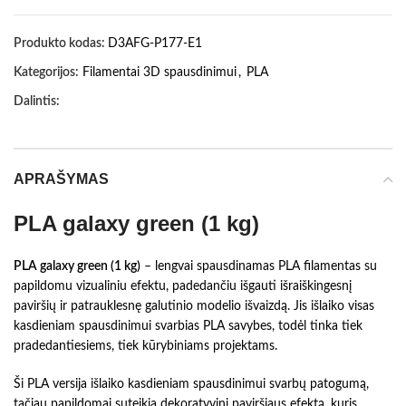
Produkto kodas:
D3AFG-P177-E1
Kategorijos:
Filamentai 3D spausdinimui
,
PLA
Dalintis:
APRAŠYMAS
PLA galaxy green (1 kg)
PLA galaxy green (1 kg)
– lengvai spausdinamas PLA filamentas su
papildomu vizualiniu efektu, padedančiu išgauti išraiškingesnį
paviršių ir patrauklesnę galutinio modelio išvaizdą. Jis išlaiko visas
kasdieniam spausdinimui svarbias PLA savybes, todėl tinka tiek
pradedantiesiems, tiek kūrybiniams projektams.
Ši PLA versija išlaiko kasdieniam spausdinimui svarbų patogumą,
tačiau papildomai suteikia dekoratyvinį paviršiaus efektą, kuris