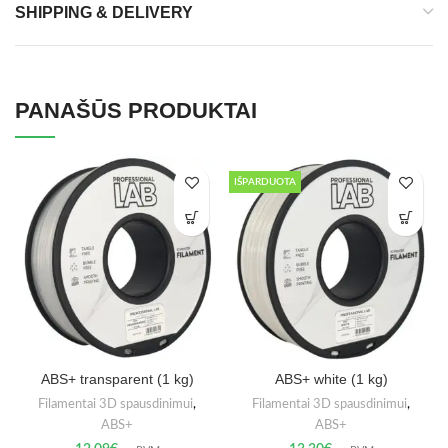
SHIPPING & DELIVERY
PANAŠŪS PRODUKTAI
IŠPARDUOTA
ABS+ transparent (1 kg)
ABS+ white (1 kg)
Filamentai 3D spausdinimui
,
Filamentai 3D spausdinimui
,
ABS+
ABS+