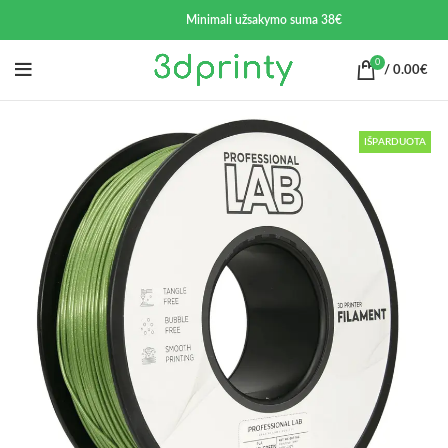
Minimali užsakymo suma 38€
0
/
0.00
€
IŠPARDUOTA