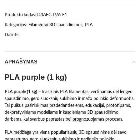
Produkto kodas:
D3AFG-P76-E1
Kategorijos:
Filamentai 3D spausdinimui
,
PLA
Dalintis:
APRAŠYMAS
PLA purple (1 kg)
PLA purple (1 kg)
– klasikinis PLA filamentas, vertinamas dėl lengvo
spausdinimo, gero sluoksnių sukibimo ir mažo polinkio deformuotis.
Tai puikus pasirinkimas pradedantiesiems, edukacijai, prototipams,
dekoratyviniams modeliams ir kasdieniams 3D spausdinimo
darbams, kai svarbus paprastas bei prognozuojamas procesas.
PLA medžiaga yra viena populiariausių 3D spausdinime dėl savo
paprastumo, gero sluoksnių sukibimo ir nedidelio polinkio