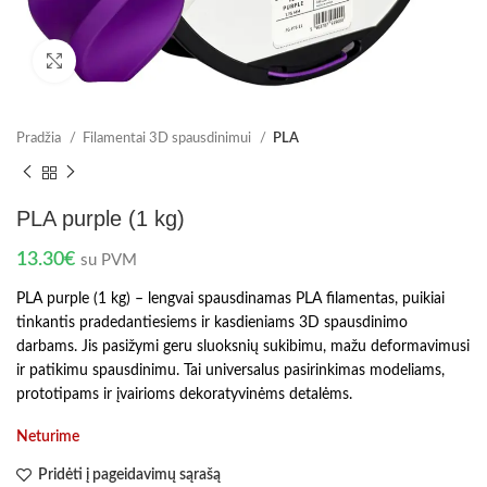
Spustelėkite norėdami padidinti
Pradžia
Filamentai 3D spausdinimui
PLA
PLA purple (1 kg)
13.30
€
su PVM
PLA purple (1 kg) – lengvai spausdinamas PLA filamentas, puikiai
tinkantis pradedantiesiems ir kasdieniams 3D spausdinimo
darbams. Jis pasižymi geru sluoksnių sukibimu, mažu deformavimusi
ir patikimu spausdinimu. Tai universalus pasirinkimas modeliams,
prototipams ir įvairioms dekoratyvinėms detalėms.
Neturime
Pridėti į pageidavimų sąrašą