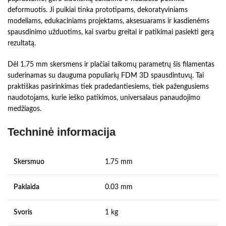
deformuotis. Ji puikiai tinka prototipams, dekoratyviniams
modeliams, edukaciniams projektams, aksesuarams ir kasdienėms
spausdinimo užduotims, kai svarbu greitai ir patikimai pasiekti gerą
rezultatą.
Dėl 1.75 mm skersmens ir plačiai taikomų parametrų šis filamentas
suderinamas su dauguma populiarių FDM 3D spausdintuvų. Tai
praktiškas pasirinkimas tiek pradedantiesiems, tiek pažengusiems
naudotojams, kurie ieško patikimos, universalaus panaudojimo
medžiagos.
Techninė informacija
Skersmuo
1.75 mm
Paklaida
0.03 mm
Svoris
1 kg