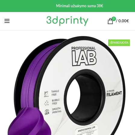
Minimali užsakymo suma 38€
0
/
0.00
€
IŠPARDUOTA