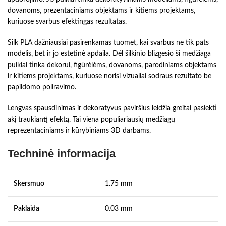
dovanoms, prezentaciniams objektams ir kitiems projektams,
kuriuose svarbus efektingas rezultatas.
Silk PLA dažniausiai pasirenkamas tuomet, kai svarbus ne tik pats
modelis, bet ir jo estetinė apdaila. Dėl šilkinio blizgesio ši medžiaga
puikiai tinka dekorui, figūrėlėms, dovanoms, parodiniams objektams
ir kitiems projektams, kuriuose norisi vizualiai sodraus rezultato be
papildomo poliravimo.
Lengvas spausdinimas ir dekoratyvus paviršius leidžia greitai pasiekti
akį traukiantį efektą. Tai viena populiariausių medžiagų
reprezentaciniams ir kūrybiniams 3D darbams.
Techninė informacija
Skersmuo
1.75 mm
Paklaida
0.03 mm