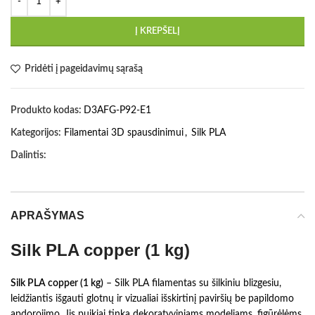
Į KREPŠELĮ
Pridėti į pageidavimų sąrašą
Produkto kodas:
D3AFG-P92-E1
Kategorijos:
Filamentai 3D spausdinimui
,
Silk PLA
Dalintis:
APRAŠYMAS
Silk PLA copper (1 kg)
Silk PLA copper (1 kg)
– Silk PLA filamentas su šilkiniu blizgesiu,
leidžiantis išgauti glotnų ir vizualiai išskirtinį paviršių be papildomo
apdorojimo. Jis puikiai tinka dekoratyviniams modeliams, figūrėlėms,