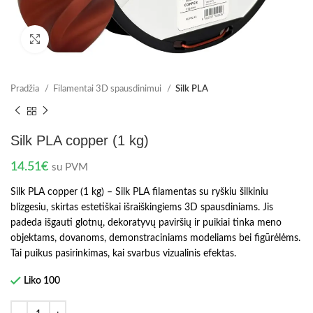
Spustelėkite norėdami padidinti
Pradžia
Filamentai 3D spausdinimui
Silk PLA
Silk PLA copper (1 kg)
14.51
€
su PVM
Silk PLA copper (1 kg) – Silk PLA filamentas su ryškiu šilkiniu
blizgesiu, skirtas estetiškai išraiškingiems 3D spausdiniams. Jis
padeda išgauti glotnų, dekoratyvų paviršių ir puikiai tinka meno
objektams, dovanoms, demonstraciniams modeliams bei figūrėlėms.
Tai puikus pasirinkimas, kai svarbus vizualinis efektas.
Liko 100