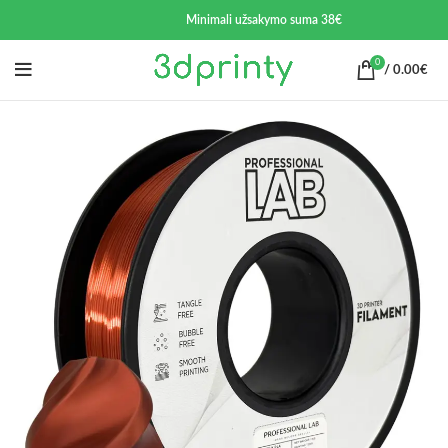
Minimali užsakymo suma 38€
0
/
0.00
€