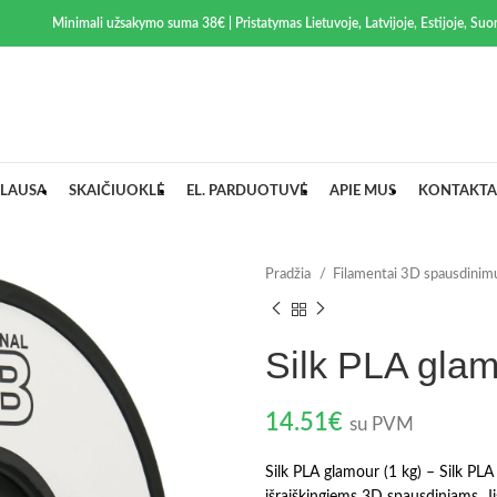
Minimali užsakymo suma 38€ | Pristatymas Lietuvoje, Latvijoje, Estijoje, Suom
LAUSA
SKAIČIUOKLĖ
EL. PARDUOTUVĖ
APIE MUS
KONTAKTA
Pradžia
Filamentai 3D spausdinim
Silk PLA glam
14.51
€
su PVM
Silk PLA glamour (1 kg) – Silk PLA f
išraiškingiems 3D spausdiniams. Jis