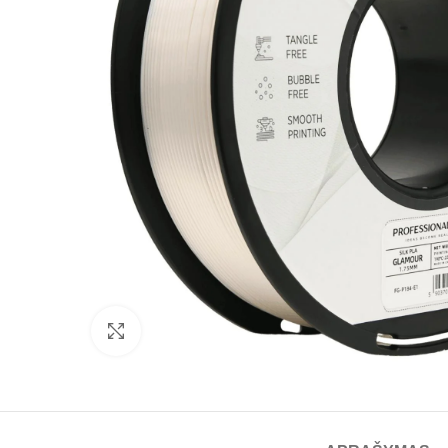
Spustelėkite norėdami padidinti