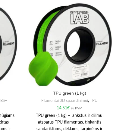
TPU green (1 kg)
BS+
Filamentai 3D spausdinimui
,
TPU
Fil
14.51
€
su PVM
smūgiams
TPU green (1 kg) – lankstus ir dilimui
HS-P
irtas
atsparus TPU filamentas, tinkantis
fil
ams ir
sandarikliams, dėklams, tarpinėms ir
spa