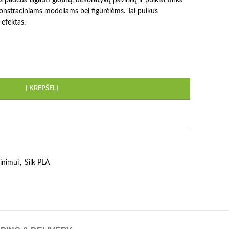
straciniams modeliams bei figūrėlėms. Tai puikus
 efektas.
Į KREPŠELĮ
inimui
,
Silk PLA