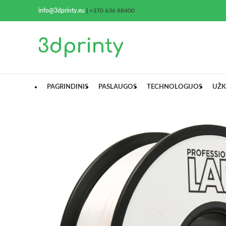
info@3dprinty.eu
|
+370 636 88400
PAGRINDINIS
PASLAUGOS
TECHNOLOGIJOS
UŽK