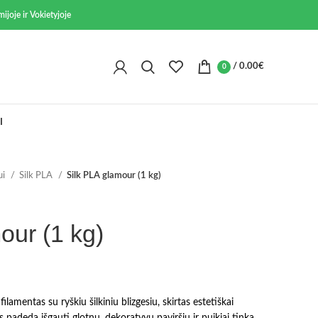
ijoje ir Vokietyjoje
/
0.00
€
0
I
ui
Silk PLA
Silk PLA glamour (1 kg)
our (1 kg)
ilamentas su ryškiu šilkiniu blizgesiu, skirtas estetiškai
 padeda išgauti glotnų, dekoratyvų paviršių ir puikiai tinka