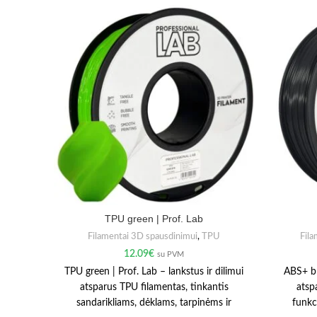
TPU green | Prof. Lab
Filamentai 3D spausdinimui
,
TPU
Fila
12.09
€
su PVM
TPU green | Prof. Lab – lankstus ir dilimui
ABS+ bl
atsparus TPU filamentas, tinkantis
atsp
sandarikliams, dėklams, tarpinėms ir
funkc