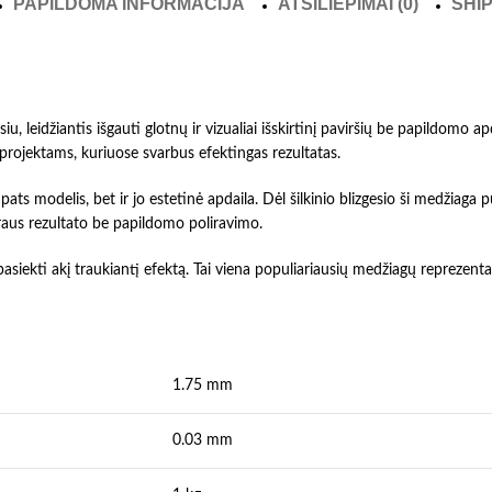
PAPILDOMA INFORMACIJA
ATSILIEPIMAI (0)
SHIP
siu, leidžiantis išgauti glotnų ir vizualiai išskirtinį paviršių be papildomo
projektams, kuriuose svarbus efektingas rezultatas.
ats modelis, bet ir jo estetinė apdaila. Dėl šilkinio blizgesio ši medžiaga
draus rezultato be papildomo poliravimo.
 pasiekti akį traukiantį efektą. Tai viena populiariausių medžiagų repreze
1.75 mm
0.03 mm