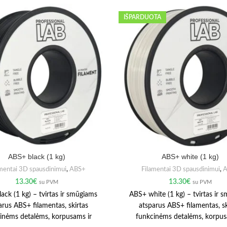
IŠPARDUOTA
ABS+ black (1 kg)
ABS+ white (1 kg)
mentai 3D spausdinimui
,
ABS+
Filamentai 3D spausdinimui
,
A
13.30
€
13.30
€
su PVM
su PVM
ack (1 kg) – tvirtas ir smūgiams
ABS+ white (1 kg) – tvirtas ir 
arus ABS+ filamentas, skirtas
atsparus ABS+ filamentas, sk
inėms detalėms, korpusams ir
funkcinėms detalėms, korpus