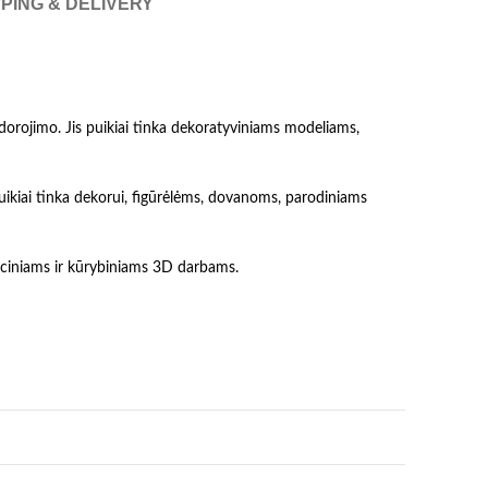
PING & DELIVERY
 apdorojimo. Jis puikiai tinka dekoratyviniams modeliams,
 puikiai tinka dekorui, figūrėlėms, dovanoms, parodiniams
ntaciniams ir kūrybiniams 3D darbams.