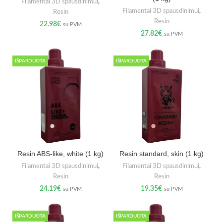
Filamentai 3D spausdinimui
,
Filamentai 3D spausdinimui
,
Resin
Resin
22.98
€
su PVM
27.82
€
su PVM
IŠPARDUOTA
IŠPARDUOTA
Resin ABS-like, white (1 kg)
Resin standard, skin (1 kg)
Filamentai 3D spausdinimui
,
Filamentai 3D spausdinimui
,
Resin
Resin
24.19
€
19.35
€
su PVM
su PVM
IŠPARDUOTA
IŠPARDUOTA