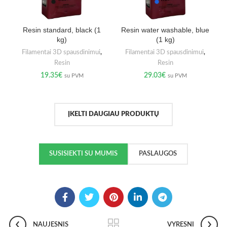
Resin standard, black (1
Resin water washable, blue
kg)
(1 kg)
Filamentai 3D spausdinimui
,
Filamentai 3D spausdinimui
,
Resin
Resin
19.35
€
29.03
€
su PVM
su PVM
ĮKELTI DAUGIAU PRODUKTŲ
SUSISIEKTI SU MUMIS
PASLAUGOS
NAUJESNIS
VYRESNI