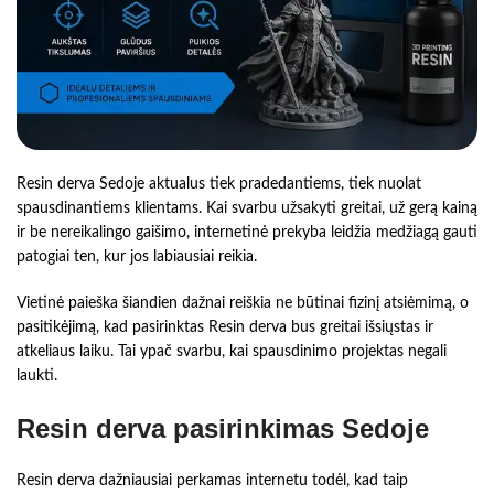
Resin derva Sedoje aktualus tiek pradedantiems, tiek nuolat
spausdinantiems klientams. Kai svarbu užsakyti greitai, už gerą kainą
ir be nereikalingo gaišimo, internetinė prekyba leidžia medžiagą gauti
patogiai ten, kur jos labiausiai reikia.
Vietinė paieška šiandien dažnai reiškia ne būtinai fizinį atsiėmimą, o
pasitikėjimą, kad pasirinktas Resin derva bus greitai išsiųstas ir
atkeliaus laiku. Tai ypač svarbu, kai spausdinimo projektas negali
laukti.
Resin derva pasirinkimas Sedoje
Resin derva dažniausiai perkamas internetu todėl, kad taip