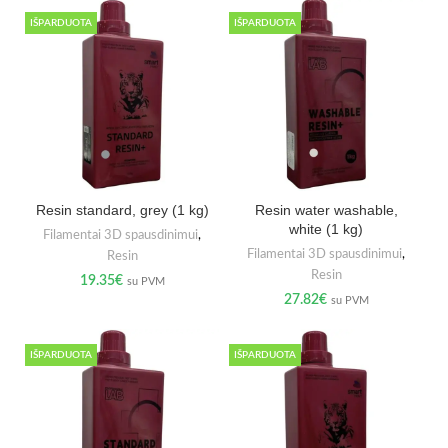
IŠPARDUOTA
IŠPARDUOTA
Resin standard, grey (1 kg)
Resin water washable,
white (1 kg)
Filamentai 3D spausdinimui
,
Filamentai 3D spausdinimui
,
Resin
Resin
19.35
€
su PVM
27.82
€
su PVM
IŠPARDUOTA
IŠPARDUOTA