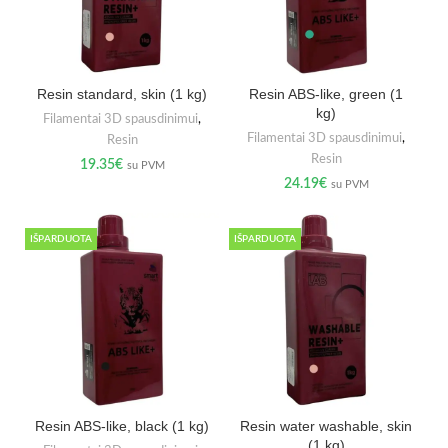
Resin standard, skin (1 kg)
Resin ABS-like, green (1
kg)
Filamentai 3D spausdinimui
,
Filamentai 3D spausdinimui
,
Resin
Resin
19.35
€
su PVM
24.19
€
su PVM
IŠPARDUOTA
IŠPARDUOTA
Resin ABS-like, black (1 kg)
Resin water washable, skin
(1 kg)