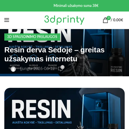
Minimali užsakymo suma 38€
0
/
0.00
€
3D SPAUSDINIMO PASLAUGOS
Resin derva Sedoje – greitas
užsakymas internetu
0
Įjungta 2026-06-12