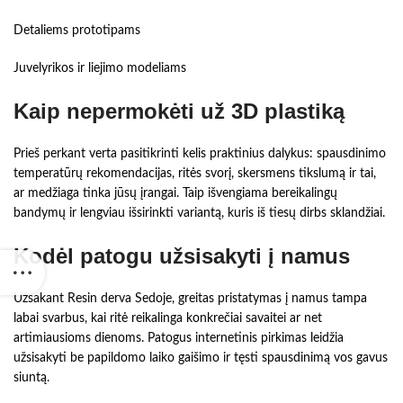
Detaliems prototipams
Juvelyrikos ir liejimo modeliams
Kaip nepermokėti už 3D plastiką
Prieš perkant verta pasitikrinti kelis praktinius dalykus: spausdinimo
temperatūrų rekomendacijas, ritės svorį, skersmens tikslumą ir tai,
ar medžiaga tinka jūsų įrangai. Taip išvengiama bereikalingų
bandymų ir lengviau išsirinkti variantą, kuris iš tiesų dirbs sklandžiai.
Kodėl patogu užsisakyti į namus
Užsakant Resin derva Sedoje, greitas pristatymas į namus tampa
labai svarbus, kai ritė reikalinga konkrečiai savaitei ar net
artimiausioms dienoms. Patogus internetinis pirkimas leidžia
užsisakyti be papildomo laiko gaišimo ir tęsti spausdinimą vos gavus
siuntą.