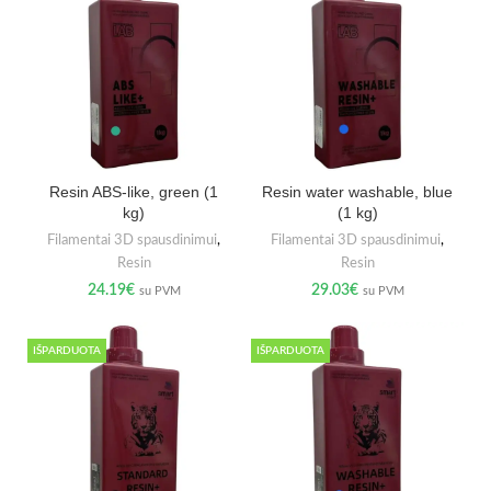
Resin ABS-like, green (1
Resin water washable, blue
kg)
(1 kg)
Filamentai 3D spausdinimui
,
Filamentai 3D spausdinimui
,
Resin
Resin
24.19
€
29.03
€
su PVM
su PVM
IŠPARDUOTA
IŠPARDUOTA