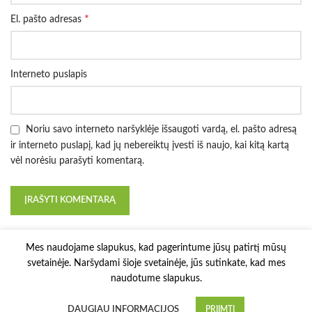
*
El. pašto adresas
Interneto puslapis
Noriu savo interneto naršyklėje išsaugoti vardą, el. pašto adresą
ir interneto puslapį, kad jų nebereiktų įvesti iš naujo, kai kitą kartą
vėl norėsiu parašyti komentarą.
Mes naudojame slapukus, kad pagerintume jūsų patirtį mūsų
svetainėje. Naršydami šioje svetainėje, jūs sutinkate, kad mes
naudotume slapukus.
3D Printy
2022 Solution:
E-project.LT
.
DAUGIAU INFORMACIJOS
PRIIMTI