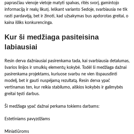
paprasčiau vienoje vietoje matyti spalvas, ritės svorį, gamintojo
informaciją ir realų likutį. Ieškant varianto Sedoje, svarbiausia ne tik
rasti pardavėją, bet ir žinoti, kad užsakymas bus apdorotas greitai, o
kaina išliks konkurencinga.
Kur ši medžiaga pasiteisina
labiausiai
Resin derva dažniausiai pasirenkama tada, kai svarbiausia detalumas,
švarios linijos ir smulkių elementų kokybė. Todėl ši medžiaga dažnai
pasirenkama projektams, kuriuose svarbu ne vien išspausdinti
modelį, bet ir gauti nuspėjamą rezultatą. Resin derva ypač
vertinamas ten, kur reikia stabilumo, aiškios kokybės ir galimybės
greitai tęsti darbus.
Ši medžiaga ypač dažnai perkama tokiems darbams:
Estetiniams pavyzdžiams
Miniatiūroms