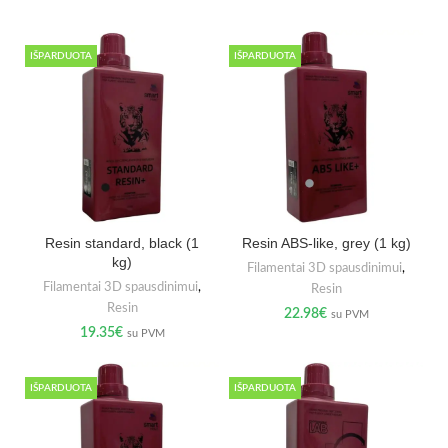
IŠPARDUOTA
IŠPARDUOTA
Resin standard, black (1
Resin ABS-like, grey (1 kg)
kg)
Filamentai 3D spausdinimui
,
Filamentai 3D spausdinimui
,
Resin
Resin
22.98
€
su PVM
19.35
€
su PVM
IŠPARDUOTA
IŠPARDUOTA