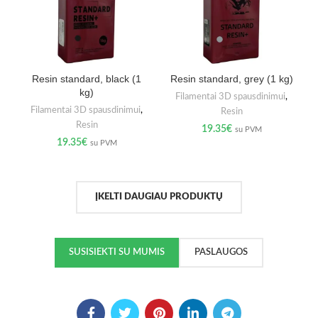
Resin standard, black (1
Resin standard, grey (1 kg)
kg)
Filamentai 3D spausdinimui
,
Filamentai 3D spausdinimui
,
Resin
Resin
19.35
€
su PVM
19.35
€
su PVM
ĮKELTI DAUGIAU PRODUKTŲ
SUSISIEKTI SU MUMIS
PASLAUGOS