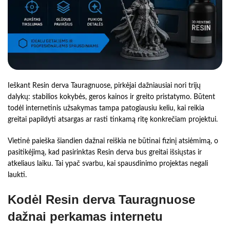
Ieškant Resin derva Tauragnuose, pirkėjai dažniausiai nori trijų
dalykų: stabilios kokybės, geros kainos ir greito pristatymo. Būtent
todėl internetinis užsakymas tampa patogiausiu keliu, kai reikia
greitai papildyti atsargas ar rasti tinkamą ritę konkrečiam projektui.
Vietinė paieška šiandien dažnai reiškia ne būtinai fizinį atsiėmimą, o
pasitikėjimą, kad pasirinktas Resin derva bus greitai išsiųstas ir
atkeliaus laiku. Tai ypač svarbu, kai spausdinimo projektas negali
laukti.
Kodėl Resin derva Tauragnuose
dažnai perkamas internetu