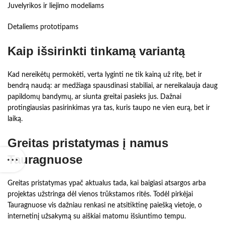
Juvelyrikos ir liejimo modeliams
Detaliems prototipams
Kaip išsirinkti tinkamą variantą
Kad nereikėtų permokėti, verta lyginti ne tik kainą už ritę, bet ir
bendrą naudą: ar medžiaga spausdinasi stabiliai, ar nereikalauja daug
papildomų bandymų, ar siunta greitai pasieks jus. Dažnai
protingiausias pasirinkimas yra tas, kuris taupo ne vien eurą, bet ir
laiką.
Greitas pristatymas į namus
Tauragnuose
Greitas pristatymas ypač aktualus tada, kai baigiasi atsargos arba
projektas užstringa dėl vienos trūkstamos ritės. Todėl pirkėjai
Tauragnuose vis dažniau renkasi ne atsitiktinę paiešką vietoje, o
internetinį užsakymą su aiškiai matomu išsiuntimo tempu.