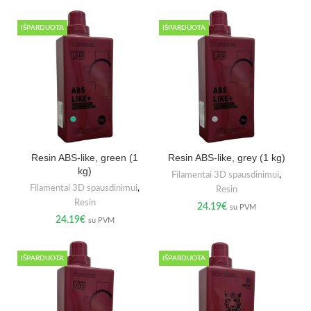
IŠPARDUOTA
IŠPARDUOTA
Resin ABS-like, green (1
Resin ABS-like, grey (1 kg)
kg)
Filamentai 3D spausdinimui
,
Filamentai 3D spausdinimui
,
Resin
Resin
24.19
€
su PVM
24.19
€
su PVM
IŠPARDUOTA
IŠPARDUOTA