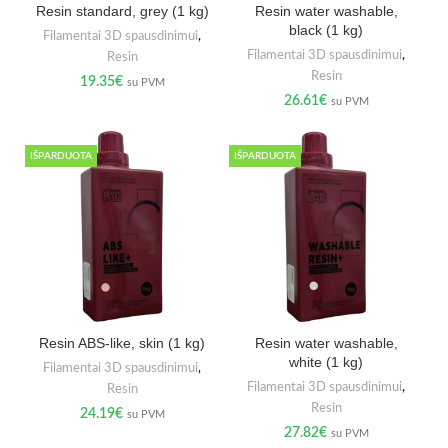
Resin standard, grey (1 kg)
Resin water washable,
black (1 kg)
Filamentai 3D spausdinimui
,
Filamentai 3D spausdinimui
,
Resin
Resin
19.35
€
su PVM
26.61
€
su PVM
IŠPARDUOTA
IŠPARDUOTA
Resin ABS-like, skin (1 kg)
Resin water washable,
white (1 kg)
Filamentai 3D spausdinimui
,
Filamentai 3D spausdinimui
,
Resin
Resin
24.19
€
su PVM
27.82
€
su PVM