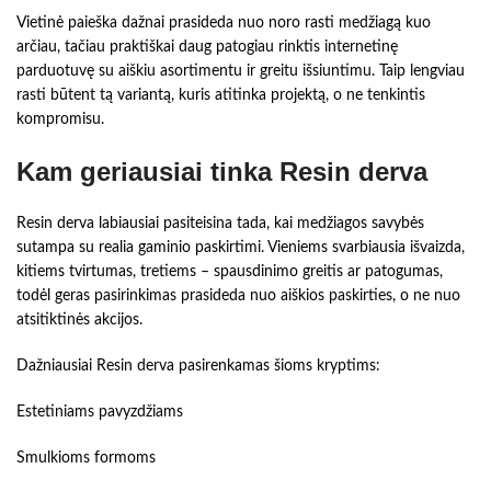
Vietinė paieška dažnai prasideda nuo noro rasti medžiagą kuo
arčiau, tačiau praktiškai daug patogiau rinktis internetinę
parduotuvę su aiškiu asortimentu ir greitu išsiuntimu. Taip lengviau
rasti būtent tą variantą, kuris atitinka projektą, o ne tenkintis
kompromisu.
Kam geriausiai tinka Resin derva
Resin derva labiausiai pasiteisina tada, kai medžiagos savybės
sutampa su realia gaminio paskirtimi. Vieniems svarbiausia išvaizda,
kitiems tvirtumas, tretiems – spausdinimo greitis ar patogumas,
todėl geras pasirinkimas prasideda nuo aiškios paskirties, o ne nuo
atsitiktinės akcijos.
Dažniausiai Resin derva pasirenkamas šioms kryptims:
Estetiniams pavyzdžiams
Smulkioms formoms