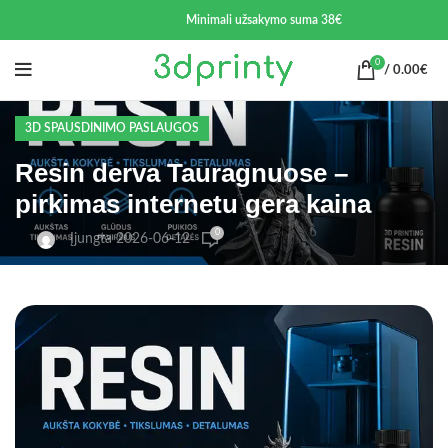
Minimali užsakymo suma 38€
0
/
0.00
€
3D SPAUSDINIMO PASLAUGOS
Resin derva Tauragnuose –
pirkimas internetu gera kaina
0
Įjungta 2026-06-12