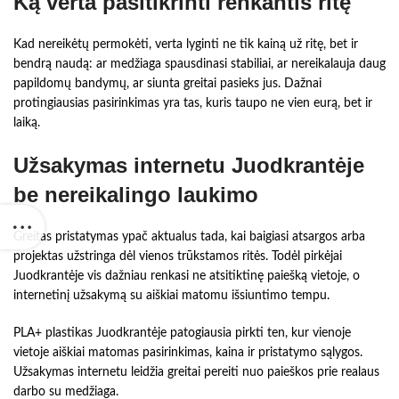
Ką verta pasitikrinti renkantis ritę
Kad nereikėtų permokėti, verta lyginti ne tik kainą už ritę, bet ir
bendrą naudą: ar medžiaga spausdinasi stabiliai, ar nereikalauja daug
papildomų bandymų, ar siunta greitai pasieks jus. Dažnai
protingiausias pasirinkimas yra tas, kuris taupo ne vien eurą, bet ir
laiką.
Užsakymas internetu Juodkrantėje
be nereikalingo laukimo
Greitas pristatymas ypač aktualus tada, kai baigiasi atsargos arba
projektas užstringa dėl vienos trūkstamos ritės. Todėl pirkėjai
Juodkrantėje vis dažniau renkasi ne atsitiktinę paiešką vietoje, o
internetinį užsakymą su aiškiai matomu išsiuntimo tempu.
PLA+ plastikas Juodkrantėje patogiausia pirkti ten, kur vienoje
vietoje aiškiai matomas pasirinkimas, kaina ir pristatymo sąlygos.
Užsakymas internetu leidžia greitai pereiti nuo paieškos prie realaus
darbo su medžiaga.