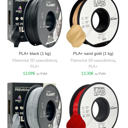
PLA+ black (1 kg)
PLA+ sand gold (1 kg)
Filamentai 3D spausdinimui
,
Filamentai 3D spausdinimui
,
PLA+
PLA+
12.09
€
13.30
€
su PVM
su PVM