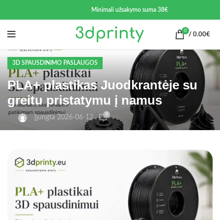
Minimali užsakymo suma 38€
0
/
0.00
€
3D SPAUSDINIMO PASLAUGOS
PLA+ plastikas Juodkrantėje su
greitu pristatymu į namus
0
Įjungta 2026-06-12