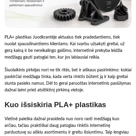
PLA+ plastikas Juodkrantėje aktualus tiek pradedantiems, tiek
nuolat spausdinantiems klientams. Kai svarbu užsakyti greitai, už
gerą kainą ir be nereikalingo gaišimo, internetinė prekyba leidžia
medžiagą gauti patogiai ten, kur jos labiausiai reikia.
Šiuolaikinis pirkėjas nori ne tik ritės, bet ir aiškaus pasirinkimo: kokiai
paskirčiai medžiaga tinka, kada verta rinktis būtent ją ir kaip greitai
siunta pasieks namus. Dėl to gerai paruoštas internetinis pasiūlymas
dažnai laimi prieš atsitiktinį pirkimą vietoje.
Kuo išsiskiria PLA+ plastikas
Vietinė paieška dažnai prasideda nuo noro rasti medžiagą kuo
arčiau, tačiau praktiškai daug patogiau rinktis internetinę
parduotuvę su aiškiu asortimentu ir greitu išsiuntimu. Taip lengviau