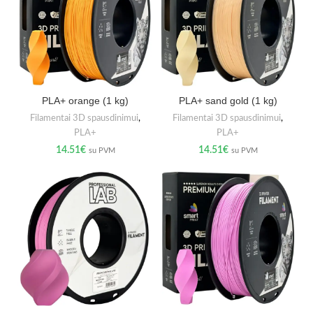
PLA+ orange (1 kg)
PLA+ sand gold (1 kg)
Filamentai 3D spausdinimui
,
Filamentai 3D spausdinimui
,
PLA+
PLA+
14.51
€
14.51
€
su PVM
su PVM