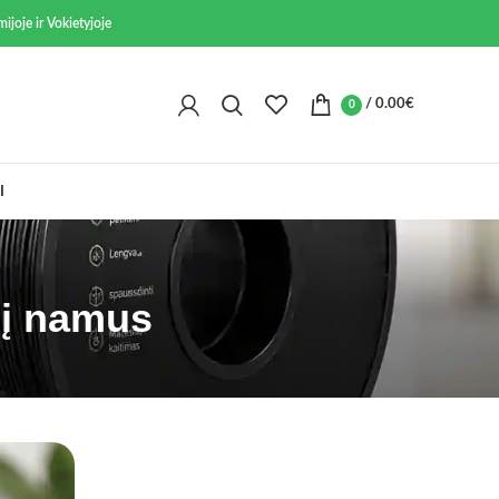
ijoje ir Vokietyjoje
/
0.00
€
0
I
 į namus