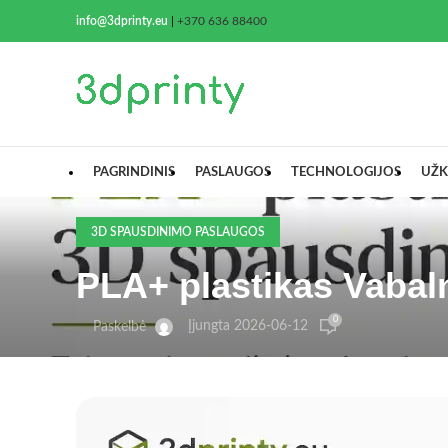
info@3dprinty.eu
|
+370 636 88400
PAGRINDINIS
PASLAUGOS
TECHNOLOGIJOS
UŽK
3D SPAUSDINIMO PASLAUGOS
PLA+ plastikas Vabal
0
Įjungta 2026-06-12
Paskelbė