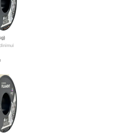
kg)
dinimui
M