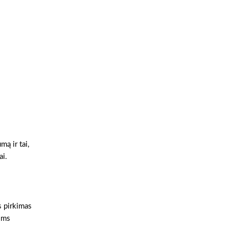
ą ir tai,
ai.
s pirkimas
ioms