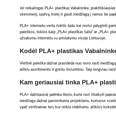
Jei reikalingas PLA+ plastikas Vabalninke, praktiškiausias
skersmenį, spalvą, kiekį ir gauti medžiagą į namus be pa
PLA+ internetu verta rinktis tada, kai norisi palyginti gami
paieškos, tokios kaip „PLA+ plastikas šalia“ ar „PLA+ plas
užsakymu internetu su pristatymu visoje Lietuvoje.
Kodėl PLA+ plastikas Vabalnink
Vietinė paieška dažnai prasideda nuo noro rasti medžiagą 
aiškiu asortimentu ir greitu išsiuntimu. Taip lengviau rast
Kam geriausiai tinka PLA+ plast
PLA+ dažniausiai patinka tiems, kurie nori išlaikyti papras
medžiaga dažnai pasirenkama projektams, kuriuose svarbu 
ypač vertinamas ten, kur reikia stabilumo, aiškios kokybės