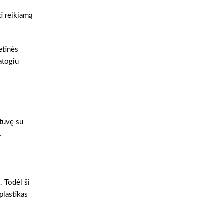
ti reikiamą
ietinės
atogiu
otuvę su
.
. Todėl ši
plastikas