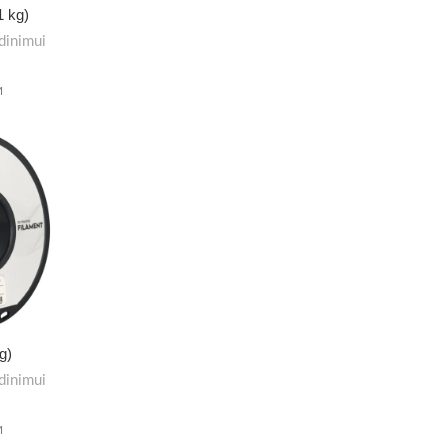
1 kg)
dinimui
M
g)
dinimui
M