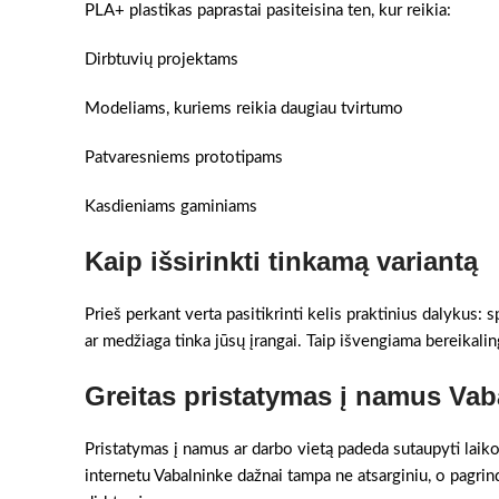
PLA+ plastikas paprastai pasiteisina ten, kur reikia:
Dirbtuvių projektams
Modeliams, kuriems reikia daugiau tvirtumo
Patvaresniems prototipams
Kasdieniams gaminiams
Kaip išsirinkti tinkamą variantą
Prieš perkant verta pasitikrinti kelis praktinius dalykus:
ar medžiaga tinka jūsų įrangai. Taip išvengiama bereikaling
Greitas pristatymas į namus Vab
Pristatymas į namus ar darbo vietą padeda sutaupyti laiko
internetu Vabalninke dažnai tampa ne atsarginiu, o pagri