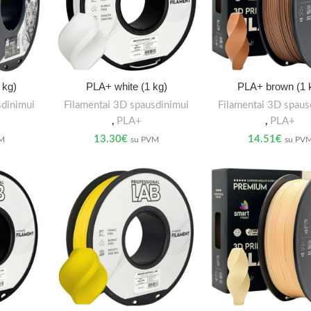
 kg)
PLA+ white (1 kg)
PLA+ brown (1 
sdinimui
Filamentai 3D spausdinimui
Filamentai 3D spaus
,
PLA+
,
PLA+
13.30
€
14.51
€
VM
su PVM
su PV