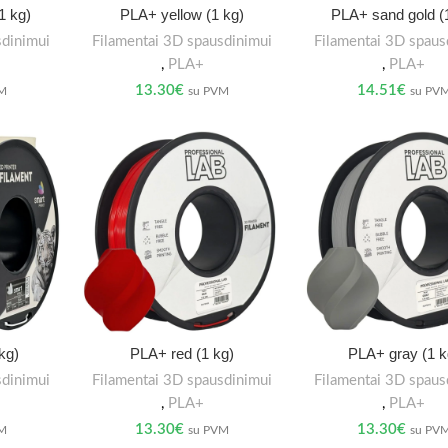
1 kg)
PLA+ yellow (1 kg)
PLA+ sand gold (
sdinimui
Filamentai 3D spausdinimui
Filamentai 3D spaus
,
PLA+
,
PLA+
13.30
€
14.51
€
VM
su PVM
su PV
kg)
PLA+ red (1 kg)
PLA+ gray (1 k
sdinimui
Filamentai 3D spausdinimui
Filamentai 3D spaus
,
PLA+
,
PLA+
13.30
€
13.30
€
VM
su PVM
su PV