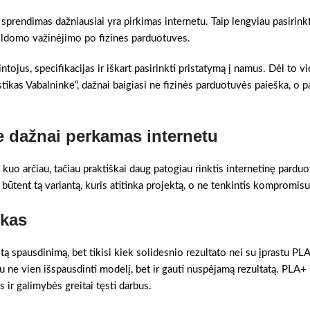
 sprendimas dažniausiai yra pirkimas internetu. Taip lengviau pasirink
pildomo važinėjimo po fizines parduotuves.
ntojus, specifikacijas ir iškart pasirinkti pristatymą į namus. Dėl to v
tikas Vabalninke“, dažnai baigiasi ne fizinės parduotuvės paieška, o p
e dažnai perkamas internetu
kuo arčiau, tačiau praktiškai daug patogiau rinktis internetinę pardu
i būtent tą variantą, kuris atitinka projektą, o ne tenkintis kompromisu
ikas
tą spausdinimą, bet tikisi kiek solidesnio rezultato nei su įprastu PLA
ne vien išspausdinti modelį, bet ir gauti nuspėjamą rezultatą. PLA+ 
 ir galimybės greitai tęsti darbus.