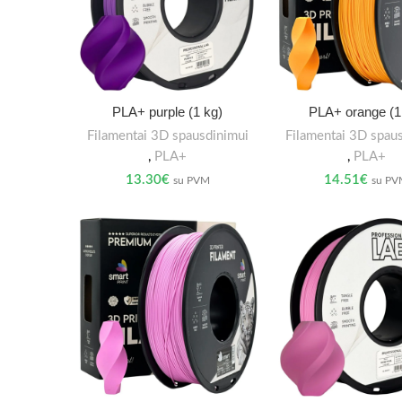
PLA+ purple (1 kg)
PLA+ orange (1
Filamentai 3D spausdinimui
Filamentai 3D spau
,
PLA+
,
PLA+
13.30
€
14.51
€
su PVM
su P