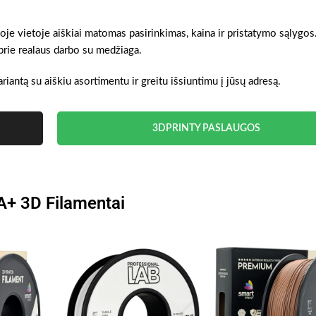
noje vietoje aiškiai matomas pasirinkimas, kaina ir pristatymo sąlygos
prie realaus darbo su medžiaga.
ariantą su aiškiu asortimentu ir greitu išsiuntimu į jūsų adresą.
3DPRINTY PASLAUGOS
A+ 3D Filamentai