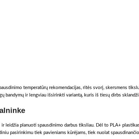
 spausdinimo temperatūrų rekomendacijas, ritės svorį, skersmens tikslum
ų bandymų ir lengviau išsirinkti variantą, kuris iš tiesų dirbs sklandži
alninke
 ir leidžia planuoti spausdinimo darbus tiksliau. Dėl to PLA+ plastika
ndiniu pasirinkimu tiek pavieniams kūrėjams, tiek nuolat spausdinanč