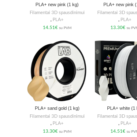
PLA+ new pink (1 kg)
PLA+ new pink (
Filamentai 3D spausdinimui
Filamentai 3D spau
,
PLA+
,
PLA+
14.51
€
13.30
€
su PVM
su P
PLA+ sand gold (1 kg)
PLA+ white (1 
Filamentai 3D spausdinimui
Filamentai 3D spau
,
PLA+
,
PLA+
13.30
€
14.51
€
su PVM
su P