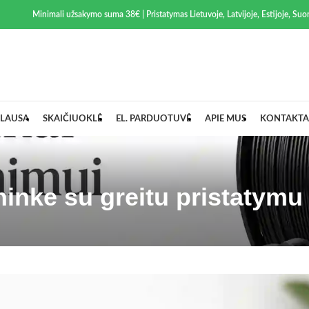
Minimali užsakymo suma 38€ | Pristatymas Lietuvoje, Latvijoje, Estijoje, Suom
LAUSA
SKAIČIUOKLĖ
EL. PARDUOTUVĖ
APIE MUS
KONTAKTA
ninke su greitu pristatymu