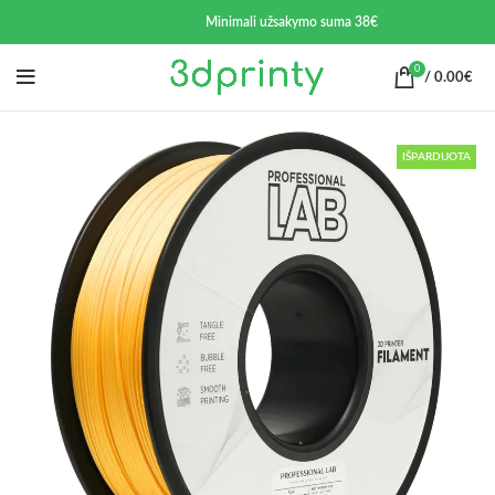
Minimali užsakymo suma 38€
0
/
0.00
€
IŠPARDUOTA