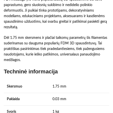
paprastumo, gero sluoksnių sukibimo ir nedidelio polinkio
deformuotis. Ji puikiai tinka prototipams, dekoratyviniams
modeliams, edukaciniams projektams, aksesuarams ir kasdienėms
spausdinimo užduotims, kai svarbu greitai ir patikimai pasiekti gerą
rezultatą.
Dėl 1.75 mm skersmens ir plačiai taikomų parametrų šis filamentas
suderinamas su dauguma populiarių FDM 3D spausdintuvų. Tai
praktiškas pasirinkimas tiek pradedantiesiems, tiek pažengusiems
naudotojams, kurie ieško patikimos, universalaus panaudojimo
medžiagos.
Techninė informacija
Skersmuo
1.75 mm
Paklaida
0.03 mm
Svoris
1 kg