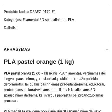
Produkto kodas:
D3AFG-P172-E1
Kategorijos:
Filamentai 3D spausdinimui
,
PLA
Dalintis:
APRAŠYMAS
PLA pastel orange (1 kg)
PLA pastel orange (1 kg)
– klasikinis PLA filamentas, vertinamas dėl
lengvo spausdinimo, gero sluoksnių sukibimo ir mažo polinkio
deformuotis. Tai puikus pasirinkimas pradedantiesiems, edukacijai,
prototipams, dekoratyviniams modeliams ir kasdieniams 3D
spausdinimo darbams, kai svarbus paprastas bei prognozuojamas
procesas.
PLA medžiaga yra viena populiariausių 3D spausdinime dėl savo