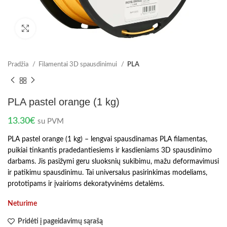
Spustelėkite norėdami padidinti
Pradžia
Filamentai 3D spausdinimui
PLA
PLA pastel orange (1 kg)
13.30
€
su PVM
PLA pastel orange (1 kg) – lengvai spausdinamas PLA filamentas,
puikiai tinkantis pradedantiesiems ir kasdieniams 3D spausdinimo
darbams. Jis pasižymi geru sluoksnių sukibimu, mažu deformavimusi
ir patikimu spausdinimu. Tai universalus pasirinkimas modeliams,
prototipams ir įvairioms dekoratyvinėms detalėms.
Neturime
Pridėti į pageidavimų sąrašą