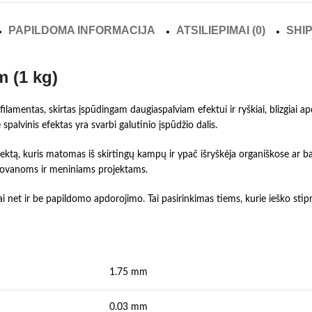
PAPILDOMA INFORMACIJA
ATSILIEPIMAI (0)
SHIP
m (1 kg)
 filamentas, skirtas įspūdingam daugiaspalviam efektui ir ryškiai, blizgiai
alvinis efektas yra svarbi galutinio įspūdžio dalis.
efektą, kuris matomas iš skirtingų kampų ir ypač išryškėja organiškose ar 
ovanoms ir meniniams projektams.
nai net ir be papildomo apdorojimo. Tai pasirinkimas tiems, kurie ieško stipr
1.75 mm
0.03 mm