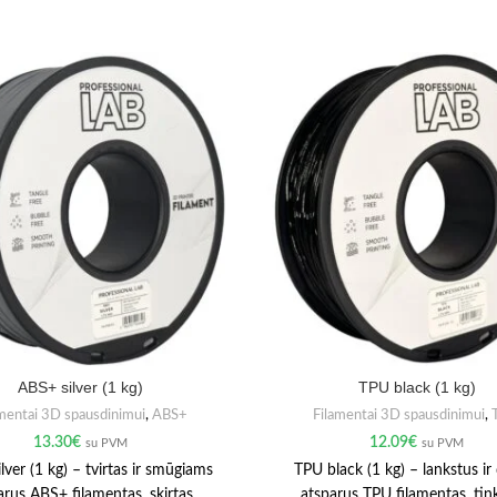
ABS+ silver (1 kg)
TPU black (1 kg)
mentai 3D spausdinimui
,
ABS+
Filamentai 3D spausdinimui
,
13.30
€
12.09
€
su PVM
su PVM
lver (1 kg) – tvirtas ir smūgiams
TPU black (1 kg) – lankstus ir 
arus ABS+ filamentas, skirtas
atsparus TPU filamentas, tin