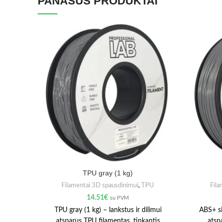
PANAŠŪS PRODUKTAI
TPU gray (1 kg)
Filamentai 3D spausdinimui
,
TPU
Fila
14.51
€
su PVM
TPU gray (1 kg) – lankstus ir dilimui
ABS+ si
atsparus TPU filamentas, tinkantis
atsp