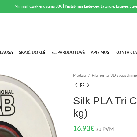
Minimali užsakymo suma 38€ | Pristatymas Lietuvoje, Latvijoje, Estijoje, Suom
LAUSA
SKAIČIUOKLĖ
EL. PARDUOTUVĖ
APIE MUS
KONTAKTA
Pradžia
Filamentai 3D spausdinim
Silk PLA Tri 
kg)
16.93
€
su PVM