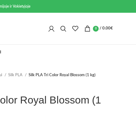
ijoje ir Vokietyjoje
/
0.00
€
0
I
ui
Silk PLA
Silk PLA Tri Color Royal Blossom (1 kg)
Color Royal Blossom (1