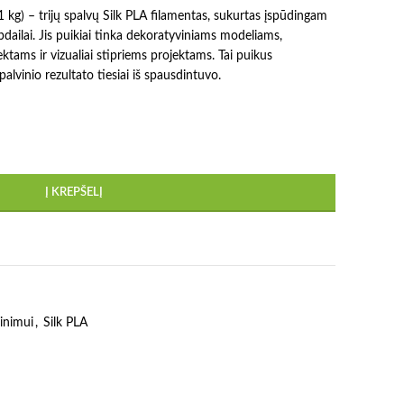
1 kg) – trijų spalvų Silk PLA filamentas, sukurtas įspūdingam
apdailai. Jis puikiai tinka dekoratyviniams modeliams,
tams ir vizualiai stipriems projektams. Tai puikus
spalvinio rezultato tiesiai iš spausdintuvo.
Į KREPŠELĮ
inimui
,
Silk PLA