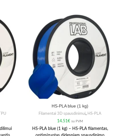
HS-PLA blue (1 kg)
TPU
Filamentai 3D spausdinimui
,
HS-PLA
Fil
14.51
€
su PVM
dilimui
HS-PLA blue (1 kg) – HS-PLA filamentas,
HS-PL
kantis
optimizuotas didesniam spausdinimo
opti