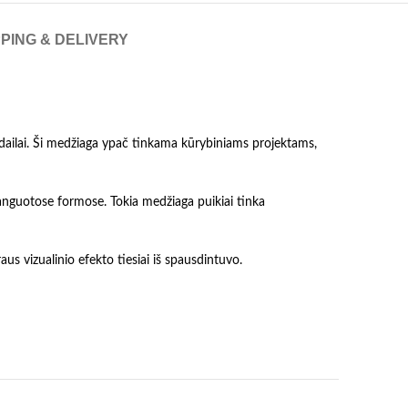
PING & DELIVERY
 apdailai. Ši medžiaga ypač tinkama kūrybiniams projektams,
banguotose formose. Tokia medžiaga puikiai tinka
aus vizualinio efekto tiesiai iš spausdintuvo.