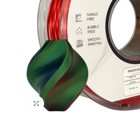
Spustelėkite norėdami padidinti