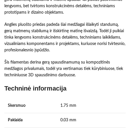
lengvoms, bet tvirtoms konstrukcinėms detalėms, techniniams
prototipams ir dizaino objektams.
Anglies pluošto priedas padeda šiai medžiagai išlaikyti standumą,
gerą matmenų stabilumą ir išskirtinę matinę išvaizdą. Todėl ji puikiai
tinka lengvoms konstrukcinėms detalėms, techniniams laikikliams,
vizualiniams komponentams ir projektams, kuriuose norisi tvirtesnio,
profesionalesnio įspūdžio.
Šis filamentas derina gerą spausdinamumą su kompozitinės
medžiagos privalumais, todėl yra vertinamas tiek kūrybiniuose, tiek
techniniuose 3D spausdinimo darbuose.
Techninė informacija
Skersmuo
1.75 mm
Paklaida
0.03 mm