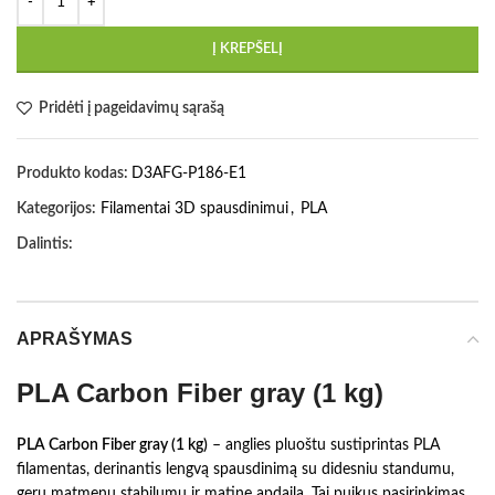
Į KREPŠELĮ
Pridėti į pageidavimų sąrašą
Produkto kodas:
D3AFG-P186-E1
Kategorijos:
Filamentai 3D spausdinimui
,
PLA
Dalintis:
APRAŠYMAS
PLA Carbon Fiber gray (1 kg)
PLA Carbon Fiber gray (1 kg)
– anglies pluoštu sustiprintas PLA
filamentas, derinantis lengvą spausdinimą su didesniu standumu,
geru matmenų stabilumu ir matine apdaila. Tai puikus pasirinkimas