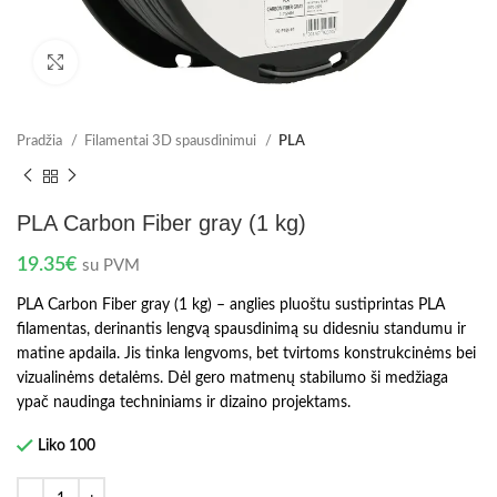
Spustelėkite norėdami padidinti
Pradžia
Filamentai 3D spausdinimui
PLA
PLA Carbon Fiber gray (1 kg)
19.35
€
su PVM
PLA Carbon Fiber gray (1 kg) – anglies pluoštu sustiprintas PLA
filamentas, derinantis lengvą spausdinimą su didesniu standumu ir
matine apdaila. Jis tinka lengvoms, bet tvirtoms konstrukcinėms bei
vizualinėms detalėms. Dėl gero matmenų stabilumo ši medžiaga
ypač naudinga techniniams ir dizaino projektams.
Liko 100