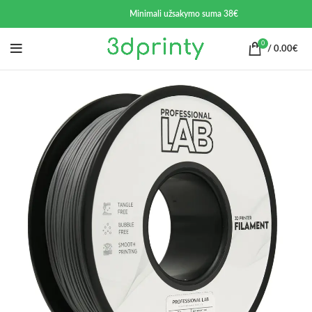
Minimali užsakymo suma 38€
0
/
0.00
€