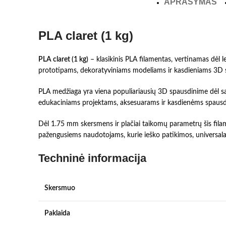
APRAŠYMAS
PLA claret (1 kg)
PLA claret (1 kg)
– klasikinis PLA filamentas, vertinamas dėl 
prototipams, dekoratyviniams modeliams ir kasdieniams 3D 
PLA medžiaga yra viena populiariausių 3D spausdinime dėl sa
edukaciniams projektams, aksesuarams ir kasdienėms spausdini
Dėl 1.75 mm skersmens ir plačiai taikomų parametrų šis fil
pažengusiems naudotojams, kurie ieško patikimos, universa
Techninė informacija
Skersmuo
Paklaida