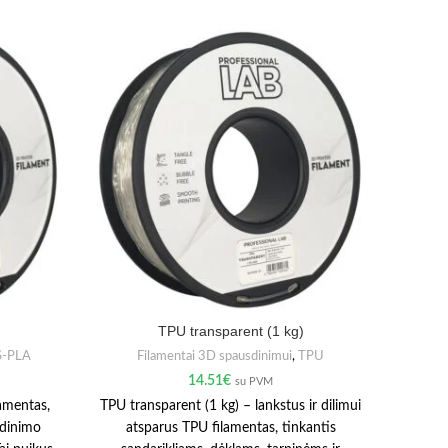
TPU transparent (1 kg)
S-PLA
Filamentai 3D spausdinimui
,
TPU
F
14.51
€
su PVM
amentas,
TPU transparent (1 kg) – lankstus ir dilimui
ABS+ 
sdinimo
atsparus TPU filamentas, tinkantis
at