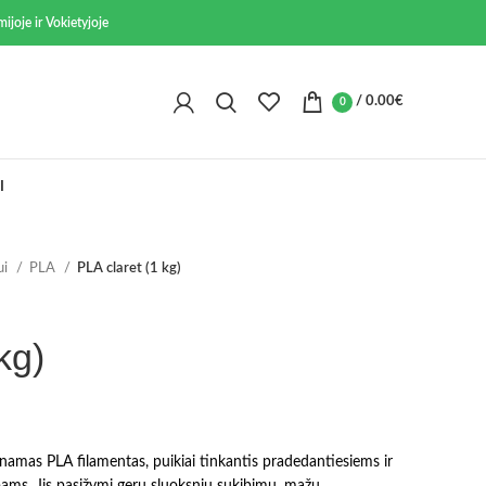
ijoje ir Vokietyjoje
/
0.00
€
0
I
ui
PLA
PLA claret (1 kg)
kg)
inamas PLA filamentas, puikiai tinkantis pradedantiesiems ir
ms. Jis pasižymi geru sluoksnių sukibimu, mažu