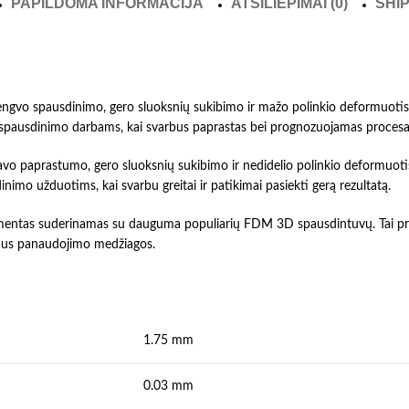
PAPILDOMA INFORMACIJA
ATSILIEPIMAI (0)
SHIP
lengvo spausdinimo, gero sluoksnių sukibimo ir mažo polinkio deformuotis.
spausdinimo darbams, kai svarbus paprastas bei prognozuojamas procesa
vo paprastumo, gero sluoksnių sukibimo ir nedidelio polinkio deformuotis
mo užduotims, kai svarbu greitai ir patikimai pasiekti gerą rezultatą.
amentas suderinamas su dauguma populiarių FDM 3D spausdintuvų. Tai prak
laus panaudojimo medžiagos.
1.75 mm
0.03 mm