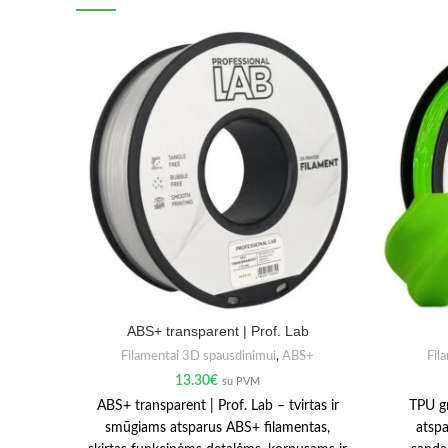
ABS+ transparent | Prof. Lab
Filamentai 3D spausdinimui
,
ABS+
Fil
13.30
€
su PVM
ABS+ transparent | Prof. Lab – tvirtas ir
TPU gr
smūgiams atsparus ABS+ filamentas,
atspa