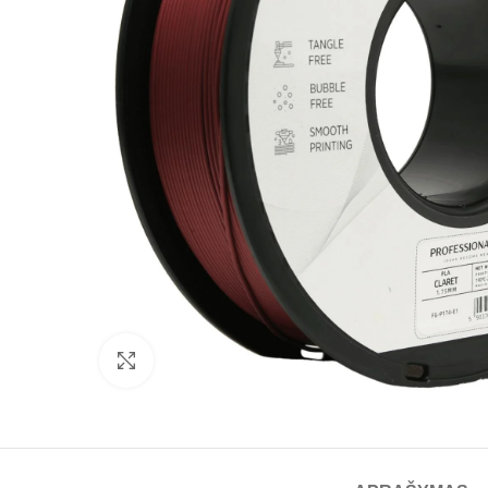
Spustelėkite norėdami padidinti