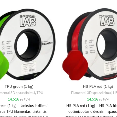
TPU green (1 kg)
HS-PLA red (1 kg)
amentai 3D spausdinimui
,
TPU
Filamentai 3D spausdinimui
,
H
14.51
€
14.51
€
su PVM
su PVM
een (1 kg) – lankstus ir dilimui
HS-PLA red (1 kg) – HS-PLA fil
rus TPU filamentas, tinkantis
optimizuotas didesniam spau