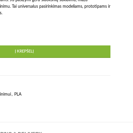
nimu. Tai universalus pasirinkimas modeliams, prototipams ir
s.
Į KREPŠELĮ
inimui
,
PLA