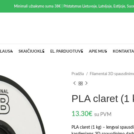
Minimali užsakymo suma 38€ | Pristatymas Lietuvoje, Latvijoje, Estijoje, Suom
LAUSA
SKAIČIUOKLĖ
EL. PARDUOTUVĖ
APIE MUS
KONTAKTA
Pradžia
Filamentai 3D spausdinim
PLA claret (1 
13.30
€
su PVM
PLA claret (1 kg) – lengvai spausd
kasdieniams 3D spausdinimo darba