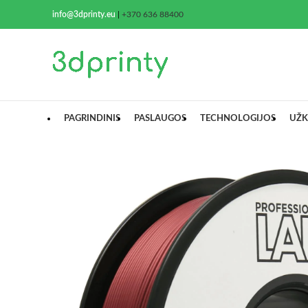
info@3dprinty.eu
|
+370 636 88400
PAGRINDINIS
PASLAUGOS
TECHNOLOGIJOS
UŽK